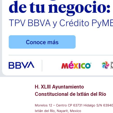
H. XLIII Ayuntamiento
Constitucional de Ixtlán del Río
Morelos 12 – Centro CP 63731 Hidalgo S/N 6394
Ixtlán del Río, Nayarit, Mexico