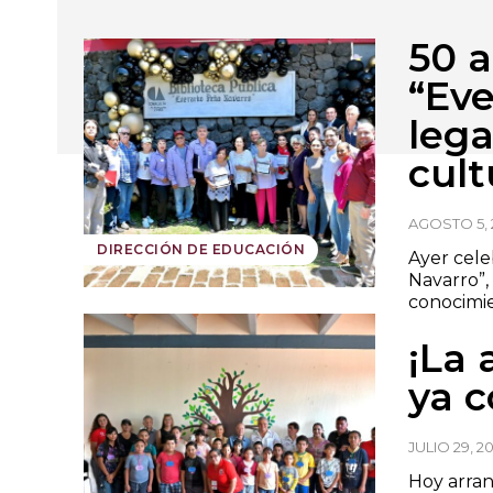
50 a
“Eve
leg
cult
AGOSTO 5, 
DIRECCIÓN DE EDUCACIÓN
Ayer cele
Navarro”,
conocimien
¡La 
ya 
JULIO 29, 2
Hoy arran