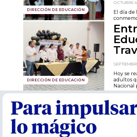
OCTUBRE 4,
DIRECCIÓN DE EDUCACIÓN
El día de
conmemora
Entr
Educ
Tra
SEPTIEMBRE
Hoy se re
adultos q
DIRECCIÓN DE EDUCACIÓN
Nacional p