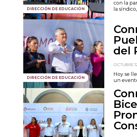
con la pa
la síndico
DIRECCIÓN DE EDUCACIÓN
Con
Pueb
del 
OCTUBRE 12
Hoy se ll
DIRECCIÓN DE EDUCACIÓN
un evento
Con
Bice
Pro
Cons