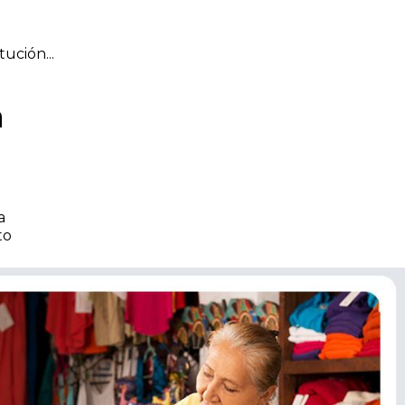
n
ución...
a
a
to