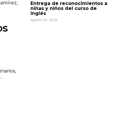
Ramírez,
Entrega de reconocimientos a
niñas y niños del curso de
inglés
agosto 20, 2025
os
narios,
..